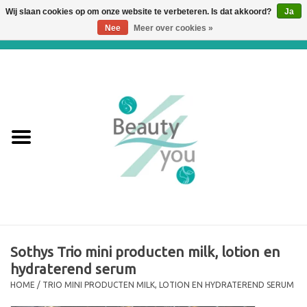
Wij slaan cookies op om onze website te verbeteren. Is dat akkoord?
Ja
Nee
Meer over cookies »
0 Artikelen - €0,00
Home
Huidverbetering en
Huidverjonging
WEBSHOP
€€€ Prijslijst €€€
Online boeken
Sothys Trio mini producten milk, lotion en
hydraterend serum
Merken
HOME
/
TRIO MINI PRODUCTEN MILK, LOTION EN HYDRATEREND SERUM