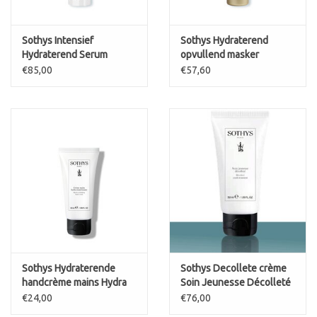
Sothys Intensief
Sothys Hydraterend
Hydraterend Serum
opvullend masker
Hydratant Intensif 4
masque hydra repulpant
€85,00
€57,60
Sothys Hydraterende
Sothys Decollete crème
handcrème mains Hydra
Soin Jeunesse Décolleté
Nourrissante
€24,00
€76,00