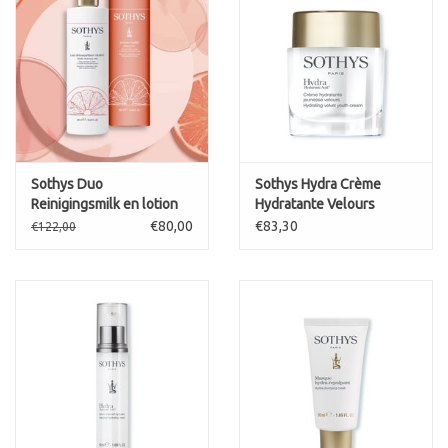
Sothys Duo
Sothys Hydra Crème
Reinigingsmilk en lotion
Hydratante Velours
gemengde en normale
(dikkere textuur)
€80,00
€83,30
€122,00
huid Vitalité melk en
lotion