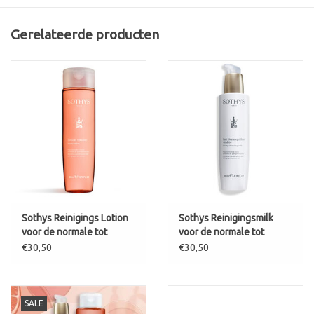
Gerelateerde producten
Sothys Reinigings Lotion
Sothys Reinigingsmilk
voor de normale tot
voor de normale tot
gemengde huid Vitalité
gemengde huid Lait
€30,50
€30,50
lotion Grapefruit geur
démaquillant Vitalité
SALE