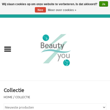
Wij slaan cookies op om onze website te verbeteren. Is dat akkoord?
Ja
Nee
Meer over cookies »
0 Artikelen - €0,00
Home
Huidverbetering en
Huidverjonging
WEBSHOP
€€€ Prijslijst €€€
Online boeken
Collectie
HOME
/
COLLECTIE
Merken