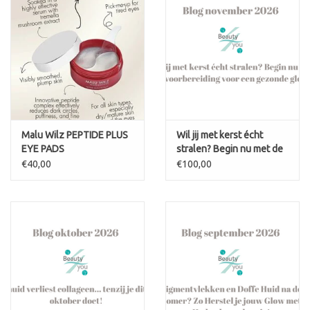
Malu Wilz PEPTIDE PLUS
Wil jij met kerst écht
EYE PADS
stralen? Begin nu met de
voorbereiding voor een
€40,00
€100,00
gezonde glow