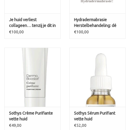
Je huid verliest
Hydradermabrasie
collageen… tenzij je dit in
Herstelbehandeling: dé
oktober doet!
kuur na de zomer
€100,00
€100,00
Sothys Crème Purifiante
Sothys Sérum Purifiant
vette huid
vette huid
€49,00
€52,00