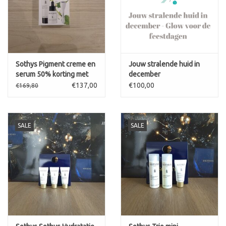
Sothys Pigment creme en
Jouw stralende huid in
serum 50% korting met
december
GRATIS Ridoku Focus
€137,00
€100,00
€169,80
Tache
SALE
SALE