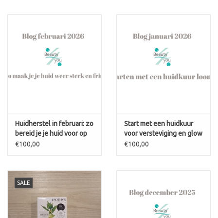
go (15 ml)
Huidherstel in februari: zo
Start met een huidkuur
bereid je je huid voor op
voor versteviging en glow
de lente
€100,00
€100,00
SALE