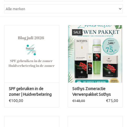
SALE
SPF gebruiken in de
Sothys Zomeractie
zomer | Huidverbetering
Verwenpakket Sothys
in de zomer | Beauty4You
€100,00
€75,00
€148,00