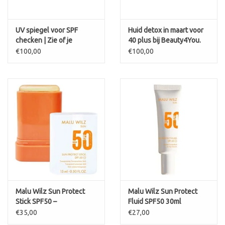
UV spiegel voor SPF
Huid detox in maart voor
checken | Zie of je
40 plus bij Beauty4You.
zonbescherming goed zit
Maak je huid klaar voor de
€100,00
€100,00
lente
Malu Wilz Sun Protect
Malu Wilz Sun Protect
Stick SPF50 –
Fluid SPF50 30ml
Transparante
€35,00
€27,00
zonbescherming on-the-