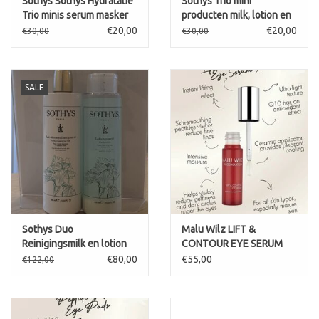
Sothys Sothys Hydratatie
Sothys Trio mini
Trio minis serum masker
producten milk, lotion en
en SPF50
hydraterend serum
€20,00
€20,00
€30,00
€30,00
SALE
Sothys Duo
Malu Wilz LIFT &
Reinigingsmilk en lotion
CONTOUR EYE SERUM
Sothys Lait démaquillant
€80,00
€55,00
€122,00
Pureté / reinigingsmelk
voor de gemengde tot
vette huid