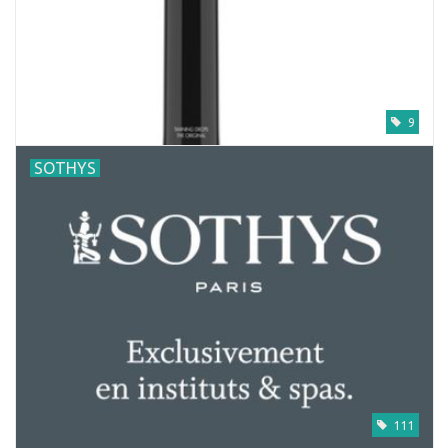
9
SOTHYS
111