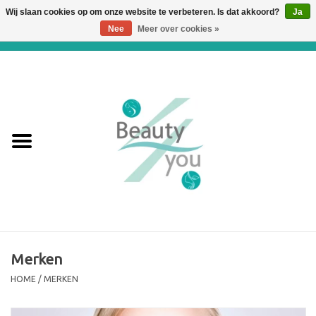
Wij slaan cookies op om onze website te verbeteren. Is dat akkoord?
Ja
Nee
Meer over cookies »
0 Artikelen - €0,00
Home
Huidverbetering en
Huidverjonging
WEBSHOP
€€€ Prijslijst €€€
Online boeken
Merken
HOME
/
MERKEN
Merken