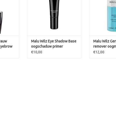
duurzaamheid, kleurintensiteit en
helderheid van de oogschaduw
aanzienlijk. Geschikt voor ieder
huidtype.
-Super eenvoudig uit de tube te
halen,
TOEVOEGEN AAN WINKELWAGEN
rauw
Malu Wilz Eye Shadow Base
Malu Wilz Ge
Eyebrow
oogschaduw primer
remover oogm
lippen
€10,00
€12,00