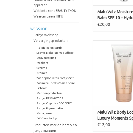
apparaat
Wat betekent BEAUTY4YOU
Malu Wilz Moisture
Waarom geen HIFU
Balm SPF 10 – Hyd
lippenbalsem met
€20,00
WEBSHOP
bescherming
Sothys Webshop
Verzorgingsproducten
Body Lotion Luxur
Reiniging en scrub
Special Edition Ma
Sothys Make-up Maquillage
Oogverzorging
TOEVOEGEN AAN WI
Maskers
Serums
Crèmes
Zonneproducten Sothys SPF
Cosmeceuticals Cosmetique
Lichaam
Mannenproducten
Sothys PROMOTIES
Sothys Organics ECOCERT
Sothys Pigmentatie
Malu Wilz Body Lot
Management
Luxury Moments Sp
DX Glow Sothys
Edition
€12,00
Producten voor de heren en
jonge mannen