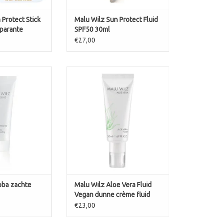
 Protect Stick
Malu Wilz Sun Protect Fluid
parante
SPF50 30ml
ng on-the-go
€27,00
eling voor alle
De lichte textuur wordt
leine jojoba-
gemakkelijk geabsorbeerd en
rgen voor een
maakt het huidoppervlak glad. De
ling-effect en
aanwezige aloë vera geeft de
oorzichtig dode
huid frisheid, vocht, heeft een
e huid ziet er
kalmerende werking en geeft de
er en verfijnder
teint zijn glans terug.
n wordt de huid
Ananasextract en citroenextract
èmige textuur o
hebben ook een verfijn
N WINKELWAGEN
TOEVOEGEN AAN WINKELWAGEN
oba zachte
Malu Wilz Aloe Vera Fluid
Vegan dunne crème fluid
€23,00