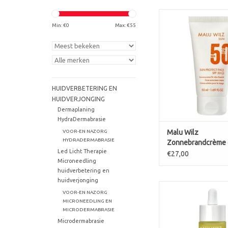
Zonnebrandcrème gez
Sun Protect F
Min: €
0
Max: €
55
TOEVOEGEN AAN WI
HUIDVERBETERING EN
HUIDVERJONGING
Dermaplaning
HydraDermabrasie
VOOR-EN NAZORG
Malu Wilz
HYDRADERMABRASIE
Zonnebrandcrème 
Led Licht Therapie
SPF50 Sun Protect 
€27,00
Microneedling
huidverbetering en
huidverjonging
VOOR-EN NAZORG
Malu Wilz Sun Drops
MICRONEEDLING EN
Ultralicht zonneseru
MICRODERMABRASIE
gezicht (30 m
Microdermabrasie