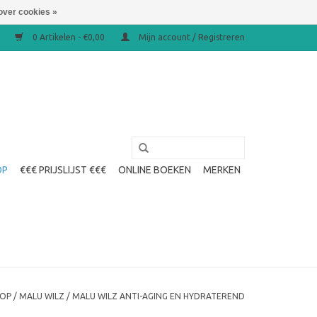
over cookies »
0 Artikelen - €0,00
Mijn account / Registreren
OP
€€€ PRIJSLIJST €€€
ONLINE BOEKEN
MERKEN
OP
/
MALU WILZ
/
MALU WILZ ANTI-AGING EN HYDRATEREND