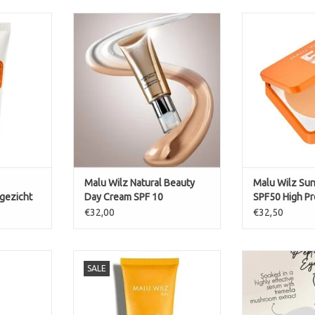
icht SPF50
Sun powder SPF
ace
kle
Gekleurde dagcreme met SPF 10
voor een egale natuurlijke huid
NKELWAGEN
TOEVOEGEN AA
Past zich aan je huidskleur aan
Lichte dekking zonder zwaar
gevoel
Hydrateert en verzorgt
Geeft direct een frisse glow
TOEVOEGEN AAN WINKELWAGEN
Malu Wilz Natural Beauty
Malu Wilz Su
gezicht
Day Cream SPF 10
SPF50 High Pr
Face
Gekleurde dagcreme met
€32,00
€32,50
natuurlijke dekking
Malu Wilz Sun Protect body SPF
PEPTIDE PL
SALE
30
 SPF 50 –
TOEVOEGEN AA
Zeer snel intrekkende
m voor het
zonnebrandcrème voor het
l)
gezicht met hydraterend