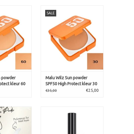
50 High Protect
SALE
ur 60
Sun powder SPF50 High Protect
kleur 30
N WINKELWAGEN
TOEVOEGEN AAN WINKELWAGEN
n powder
Malu Wilz Sun powder
otect kleur 60
SPF50 High Protect kleur 30
€25,00
€35,00
US EYE PADS
Eyebrow Filling Gel Nr.4
donkerbruin
N WINKELWAGEN
TOEVOEGEN AAN WINKELWAGEN