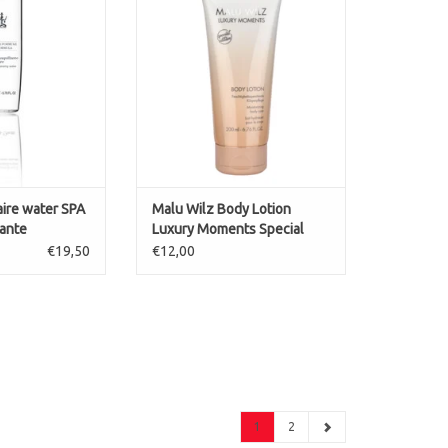
 ontschminken
TOEVOEGEN AAN WINKELWAGEN
n wattenschijfje
over het hele
e hals. Kan 's
's avonds worden
uikt.
cht en straalt.
getest ond
N WINKELWAGEN
aire water SPA
Malu Wilz Body Lotion
ante
Luxury Moments Special
Edition
€19,50
€12,00
1
2