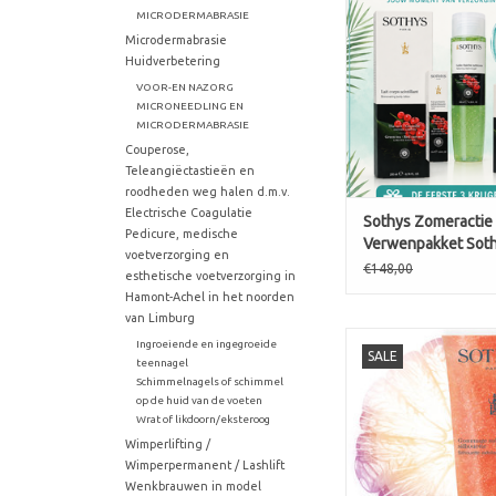
MICRODERMABRASIE
Microdermabrasie
Huidverbetering
VOOR-EN NAZORG
MICRONEEDLING EN
MICRODERMABRASIE
Couperose,
Teleangiëctastieën en
roodheden weg halen d.m.v.
Electrische Coagulatie
Sothys Zomeractie
Pedicure, medische
Verwenpakket Sot
voetverzorging en
€148,00
esthetische voetverzorging in
Hamont-Achel in het noorden
van Limburg
Gommage sublim
Ingroeiende en ingegroeide
SALE
silhouette. Het hee
teennagel
Schimmelnagels of schimmel
stimulerend gebaar
op de huid van de voeten
lichaam, is een ware
Wrat of likdoorn/eksteroog
het silhouet. Maakt d
Wimperlifting /
het silhouet ritueel 
Wimperpermanent / Lashlift
zichtbaar glad te s
Wenkbrauwen in model
DE RAAD VAN SO