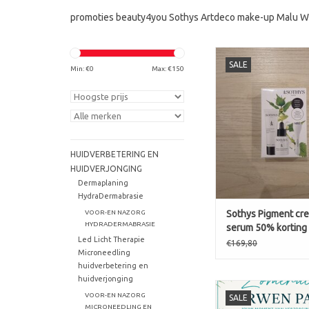
promoties beauty4you Sothys Artdeco make-up Malu Wil
Wat zit er in deze limi
SALE
Min: €
0
Max: €
150
Focus Taches 
Werkt diep in op b
pigmentvlekken en hel
egaler en frisser t
Focus Taches 
HUIDVERBETERING EN
Versterkt het res
HUIDVERJONGING
hydrateert en besche
Dermaplaning
tegen nieuwe verkl
HydraDermabrasie
TOEVOEGEN AAN WI
VOOR-EN NAZORG
Sothys Pigment cr
HYDRADERMABRASIE
serum 50% korting
Led Licht Therapie
GRATIS Ridoku Foc
€169,80
Microneedling
huidverbetering en
huidverjonging
Zomeractie Verwenpa
VOOR-EN NAZORG
SALE
MICRONEEDLING EN
TOEVOEGEN AAN WI