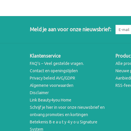
Meld je aan voor onze nieuwsbrief:
Klantenservice
Produc
FAQ’s – Veel gestelde vragen.
Alle pro
Contact en openingstijden
Nieuwe 
Privacy beleid AVG/GDPR
Aanbied
Algemene voorwaarden
RSS-fee
Disclaimer
Link Beauty4you Home
Schrijf je hier in voor onze nieuwsbrief en
ontvang promoties en kortingen
Betekenis B e a u t y 4 y o u Signature
System