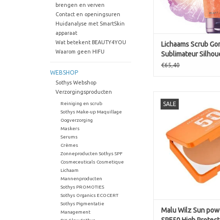
brengen en verven
• Te gebruiken om d
Contact en openingsuren
Huidanalyse met SmartSkin
TOEVOEGEN AAN WI
apparaat
Wat betekent BEAUTY4YOU
Lichaams Scrub G
Waarom geen HIFU
Sublimateur Silhou
corps
€65,40
WEBSHOP
Sothys Webshop
Verzorgingsproducten
Reiniging en scrub
SALE
Sun powder SPF50 Hi
Sothys Make-up Maquillage
kleur 30
Oogverzorging
Maskers
TOEVOEGEN AAN WI
Serums
Crèmes
Zonneproducten Sothys SPF
Cosmeceuticals Cosmetique
Lichaam
Mannenproducten
Sothys PROMOTIES
Sothys Organics ECOCERT
Sothys Pigmentatie
Malu Wilz Sun pow
Management