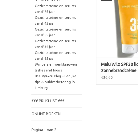
SPF30 en SPF50
Zeer snel intre
Gezichtscrème en serums
zonnebrandcrème 
vanaf 25 jaar
gezicht met hydr
Gezichtscrème en serums
hyaluronzuur, deze i
vanaf 45 jaar
Gezichtscrème en serums
licht en trekt daardoo
vanaf 55 jaar
de huid. Met SPF 30 
Gezichtscrème en serums
bescherming tegen s
vanaf 35 jaar
UVA- en UVB-stra
Gezichtscrème en serums
TOEVOEGEN AAN WI
vanaf 65 jaar
Malu Wilz SPF30 l
Wimpers en wenkbrauwen
zonnebrandcrème
lashes and brows
Beauty4You Blog – Eerlijke
€30,00
tips & huidverbetering in
Limburg
€€€ PRIJSLIJST €€€
ONLINE BOEKEN
Pagina 1 van 2