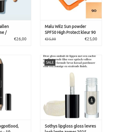
ouwen merkt een
fect op de ogen
**.
allen
Malu Wilz Sun powder
Vloeistof
me /
SPF50 High Protect kleur 90
ti-cernes
€26,00
€25,00
€35,00
lle huidtypes
n te brengen en
, Shadow & liner
ere kringen te
SALE
e & cactusgroen
Sothys lipgloss gloss levres look
hand
lente zomer 2025
N WINKELWAGEN
N WINKELWAGEN
TOEVOEGEN AAN WINKELWAGEN
ogpotlood,
Sothys lipgloss gloss levres