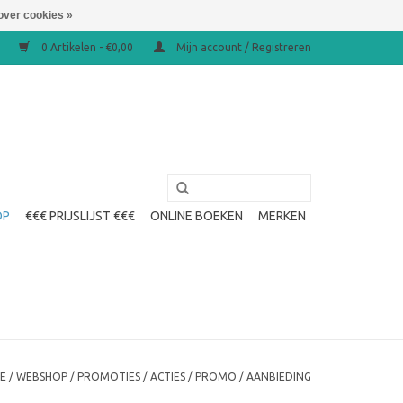
over cookies »
0 Artikelen - €0,00
Mijn account / Registreren
OP
€€€ PRIJSLIJST €€€
ONLINE BOEKEN
MERKEN
E
/
WEBSHOP
/
PROMOTIES / ACTIES / PROMO / AANBIEDING