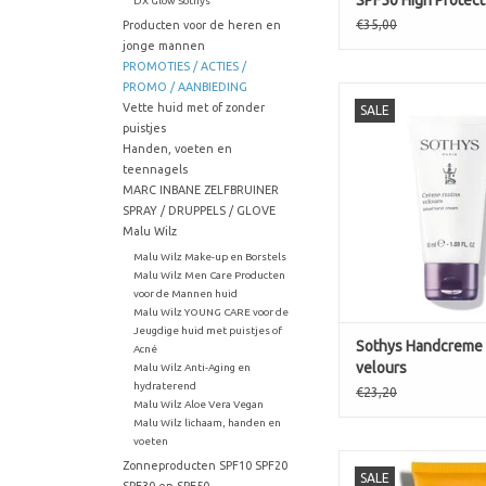
SPF50 High Protect
DX Glow Sothys
€35,00
Producten voor de heren en
jonge mannen
PROMOTIES / ACTIES /
PROMO / AANBIEDING
Fluwelen Handcre
Vette huid met of zonder
SALE
velours
puistjes
TOEVOEGEN AAN WI
Handen, voeten en
teennagels
MARC INBANE ZELFBRUINER
SPRAY / DRUPPELS / GLOVE
Malu Wilz
Malu Wilz Make-up en Borstels
Malu Wilz Men Care Producten
voor de Mannen huid
Malu Wilz YOUNG CARE voor de
Jeugdige huid met puistjes of
Sothys Handcreme
Acné
velours
Malu Wilz Anti-Aging en
hydraterend
€23,20
Malu Wilz Aloe Vera Vegan
Malu Wilz lichaam, handen en
voeten
Malu Wilz Sun Protec
Zonneproducten SPF10 SPF20
SALE
30