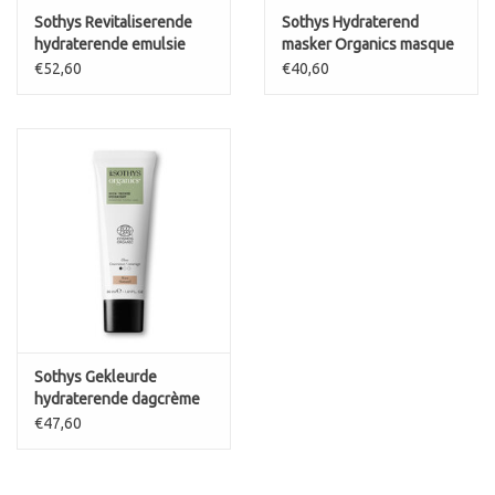
Sothys Revitaliserende
Sothys Hydraterend
hydraterende emulsie
masker Organics masque
Organics emulsion
eclat
€52,60
€40,60
hydratante revitalisante
Sothys Gekleurde
hydraterende dagcrème
Organics N20
€47,60