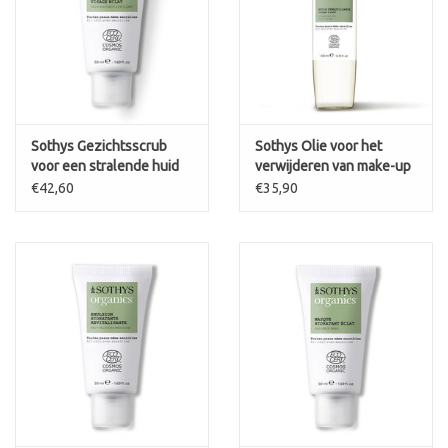
Sothys Gezichtsscrub
Sothys Olie voor het
voor een stralende huid
verwijderen van make-up
gommage visage eclat
van gezicht en ogen
€42,60
€35,90
Organics