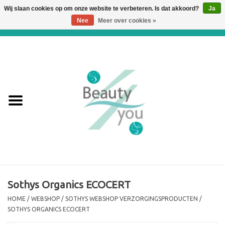
Wij slaan cookies op om onze website te verbeteren. Is dat akkoord?
Ja
Nee
Meer over cookies »
0 Artikelen - €0,00
Home
Huidverbetering en
Huidverjonging
WEBSHOP
€€€ Prijslijst €€€
Online boeken
Sothys Organics ECOCERT
HOME
/
WEBSHOP
/
SOTHYS WEBSHOP VERZORGINGSPRODUCTEN
/
Merken
SOTHYS ORGANICS ECOCERT