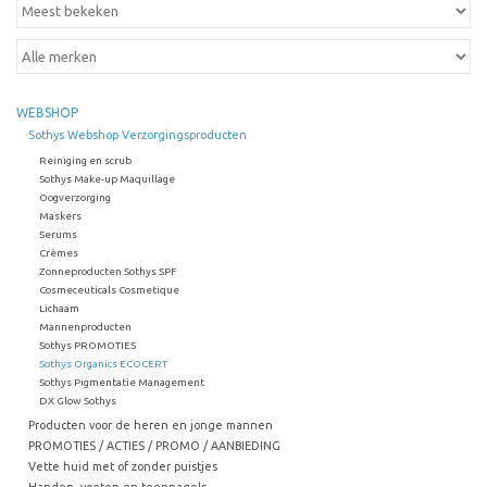
WEBSHOP
Sothys Webshop Verzorgingsproducten
Reiniging en scrub
Sothys Make-up Maquillage
Oogverzorging
Maskers
Serums
Crèmes
Zonneproducten Sothys SPF
Cosmeceuticals Cosmetique
Lichaam
Mannenproducten
Sothys PROMOTIES
Sothys Organics ECOCERT
Sothys Pigmentatie Management
DX Glow Sothys
Producten voor de heren en jonge mannen
PROMOTIES / ACTIES / PROMO / AANBIEDING
Vette huid met of zonder puistjes
Handen, voeten en teennagels