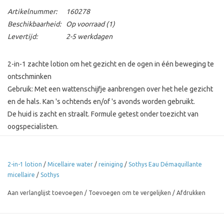
Artikelnummer:
160278
Beschikbaarheid:
Op voorraad
(1)
Levertijd:
2-5 werkdagen
2-in-1 zachte lotion om het gezicht en de ogen in één beweging te
ontschminken
Gebruik: Met een wattenschijfje aanbrengen over het hele gezicht
en de hals. Kan 's ochtends en/of 's avonds worden gebruikt.
De huid is zacht en straalt. Formule getest onder toezicht van
oogspecialisten.
Ingrediënten Sothys SPA Eau démaquillante Micellaire water zie
afbeelding
2-in-1 lotion
/
Micellaire water
/
reiniging
/
Sothys Eau Démaquillante
micellaire
/
Sothys
Aan verlanglijst toevoegen
/
Toevoegen om te vergelijken
/
Afdrukken