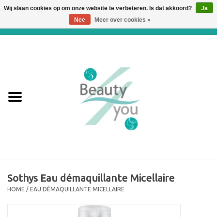
Wij slaan cookies op om onze website te verbeteren. Is dat akkoord?
Ja
Nee
Meer over cookies »
0 Artikelen - €0,00
Home
Huidverbetering en
Huidverjonging
WEBSHOP
€€€ Prijslijst €€€
Online boeken
Sothys Eau démaquillante Micellaire
HOME
/
EAU DÉMAQUILLANTE MICELLAIRE
Merken