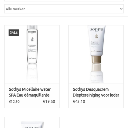
SALE
Sothys Micellaire water
Sothys Desquacrem
SPA Eau démaquillante
Dieptereiniging voor ieder
huidtype
€19,50
€43,10
€32,90