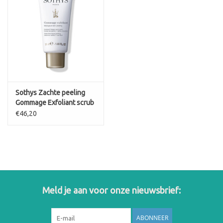
Sothys Zachte peeling
Gommage Exfoliant scrub
zonder korrels
€46,20
Meld je aan voor onze nieuwsbrief:
ABONNEER