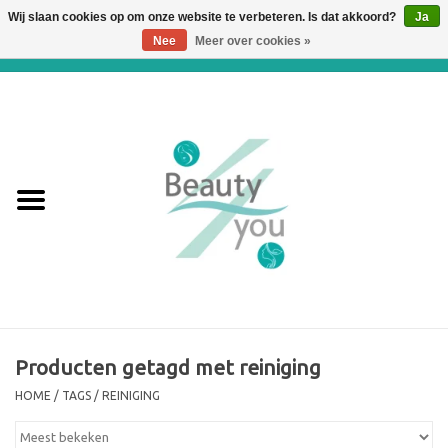
Wij slaan cookies op om onze website te verbeteren. Is dat akkoord?
Ja
Nee
Meer over cookies »
0 Artikelen - €0,00
Home
Huidverbetering en
Huidverjonging
WEBSHOP
€€€ Prijslijst €€€
Online boeken
Producten getagd met reiniging
HOME
/
TAGS
/
REINIGING
Merken