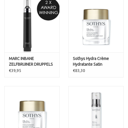
***getest met lait hydra-nourrissant.
Inhoud: 15 ml
MARC INBANE
Sothys Hydra Crème
ZELFBRUINER DRUPPELS
Hydratante Satin
Perle de Soleil Marc
(dunnere textuur)
€39,95
€83,30
Inbane