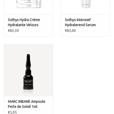
Sothys Hydra Crème
Sothys Intensief
Hydratante Velours
Hydraterend Serum
(dikkere textuur)
Hydratant Intensif 4
€83,30
€85,00
MARC INBANE Ampoule
Perle de Soleil 1ml
zelfbruiner druppels
€5,95