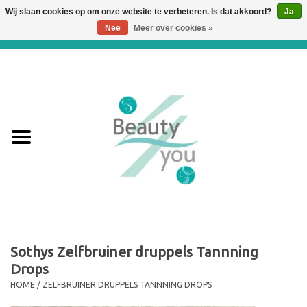
Wij slaan cookies op om onze website te verbeteren. Is dat akkoord?
Ja
Nee
Meer over cookies »
0 Artikelen - €0,00
Home
Huidverbetering en
Huidverjonging
WEBSHOP
€€€ Prijslijst €€€
Online boeken
Sothys Zelfbruiner druppels Tannning
Drops
Merken
HOME
/
ZELFBRUINER DRUPPELS TANNNING DROPS