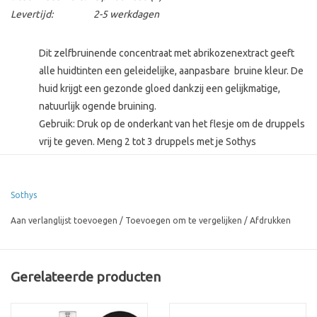
Levertijd:
2-5 werkdagen
Dit zelfbruinende concentraat met abrikozenextract geeft
alle huidtinten een geleidelijke, aanpasbare bruine kleur. De
huid krijgt een gezonde gloed dankzij een gelijkmatige,
natuurlijk ogende bruining.
Gebruik: Druk op de onderkant van het flesje om de druppels
vrij te geven. Meng 2 tot 3 druppels met je Sothys
gezichtsverzorging* of 4 tot 5 druppels met je Sothys
lichaamsverzorging** in de palm van je hand en breng ‘s
ochtends of ‘s avonds gelijkmatig aan op gezicht, hals en/ of
Sothys
lichaam.
Aan verlanglijst toevoegen
/
Toevoegen om te vergelijken
/
Afdrukken
HET AANTAL DRUPPELS EN DE GEBRUIKSFREQUENTIE BEPALEN DE
INTENSITEIT VAN DE BRUINE KLEUR.
Gerelateerde producten
*getest met crème hydratante jeunesse velours/satin hydra
hyaluronic acid4