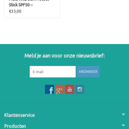
Stick SPF50 –
Transparante
€35,00
zonbescherming on-the-
go (15 ml)
Meld je aan voor onze nieuwsbrief:
ABONNEER
Klantenservice
Producten