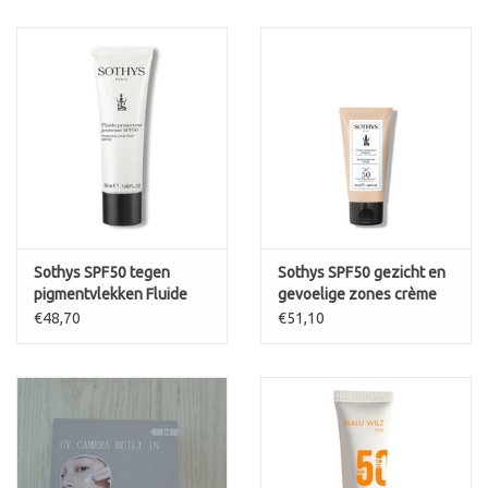
Sothys SPF50 tegen
Sothys SPF50 gezicht en
pigmentvlekken Fluide
gevoelige zones crème
Protecteur Jeunesse
protectrice jeunese spf50
€48,70
€51,10
SPF50