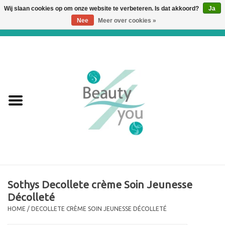
Wij slaan cookies op om onze website te verbeteren. Is dat akkoord?
Ja
Nee
Meer over cookies »
0 Artikelen - €0,00
Home
Huidverbetering en
Huidverjonging
WEBSHOP
€€€ Prijslijst €€€
Online boeken
Sothys Decollete crème Soin Jeunesse
Décolleté
Merken
HOME
/
DECOLLETE CRÈME SOIN JEUNESSE DÉCOLLETÉ