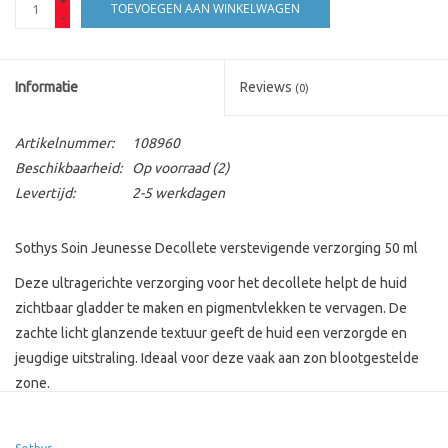
TOEVOEGEN AAN WINKELWAGEN
-
Informatie
Reviews
(0)
Artikelnummer:
108960
Beschikbaarheid:
Op voorraad
(2)
Levertijd:
2-5 werkdagen
Sothys Soin Jeunesse Decollete verstevigende verzorging 50 ml
Deze ultragerichte verzorging voor het decollete helpt de huid
zichtbaar gladder te maken en pigmentvlekken te vervagen. De
zachte licht glanzende textuur geeft de huid een verzorgde en
jeugdige uitstraling. Ideaal voor deze vaak aan zon blootgestelde
zone.
Belangrijkste voordelen
Huid van het decollete gladder en egaler