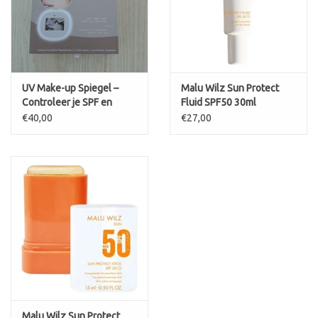
UV Make-up Spiegel –
Malu Wilz Sun Protect
Controleer je SPF en
Fluid SPF50 30ml
Zonnebescherming
€40,00
€27,00
Malu Wilz Sun Protect