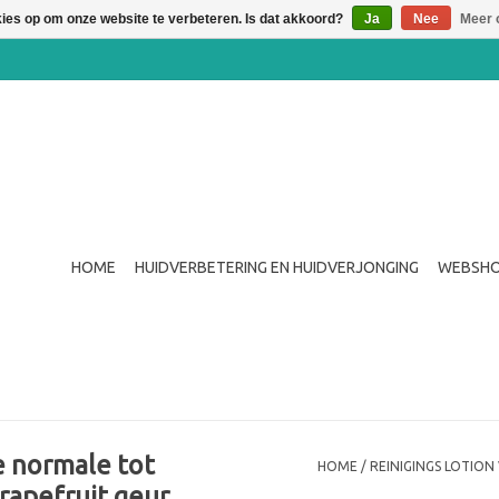
kies op om onze website te verbeteren. Is dat akkoord?
Ja
Nee
Meer 
HOME
HUIDVERBETERING EN HUIDVERJONGING
WEBSH
e normale tot
HOME
/
REINIGINGS LOTIO
rapefruit geur