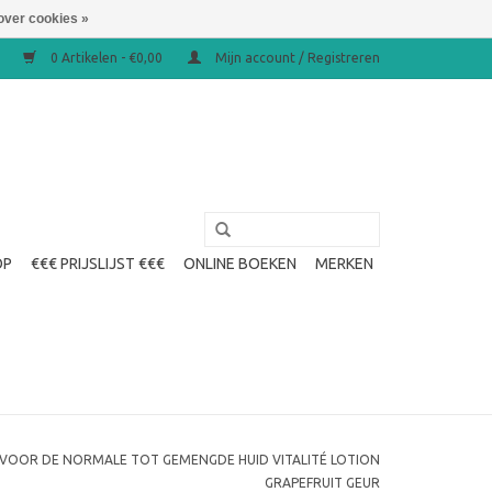
over cookies »
0 Artikelen - €0,00
Mijn account / Registreren
OP
€€€ PRIJSLIJST €€€
ONLINE BOEKEN
MERKEN
N VOOR DE NORMALE TOT GEMENGDE HUID VITALITÉ LOTION
GRAPEFRUIT GEUR