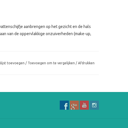
wattenschijfje aanbrengen op het gezicht en de hals
daan van de oppervlakkige onzuiverheden (make-up,
lijst toevoegen
/
Toevoegen om te vergelijken
/
Afdrukken
 de huid.
Gebruik:
ecte make-
Met een wattenschijfje op gezicht en hal
ijdert onzuiverheden
afdrogen