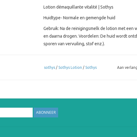
Lotion démaquillante vitalité | Sothys
Huidtype- Normale en gemengde huid
Gebruik: Na de reinigingsmelk de lotion met een 
en daarna drogen. Voordelen: De huid wordt ont
sporen van vervuiling, stof enz.).
Voordelen
sothys
/
Sothys Lotion
/
Sothys
Aan verlang
Perfectioneer het verwijderen van make-up van
Textuur
Lotion
Huidtype
Normale tot gecombineerde huid
ABONNEER
Productomschrijving
Een lotion met
grapefruitextract
voor een perf
upverwijdering en een verfrissende huid. Verw