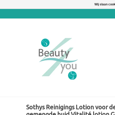
Wij slaan coo
Sothys Reinigings Lotion voor d
gemengde huid Vitalité lotion G