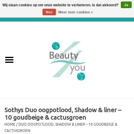
Wij slaan cookies op om onze website te verbeteren. Is dat akkoord?
Ja
Nee
Meer over cookies »
0 Artikelen - €0,00
Home
Huidverbetering en
Huidverjonging
WEBSHOP
€€€ Prijslijst €€€
Online boeken
Sothys Duo oogpotlood, Shadow & liner –
10 goudbeige & cactusgroen
Merken
HOME
/
DUO OOGPOTLOOD, SHADOW & LINER – 10 GOUDBEIGE &
CACTUSGROEN