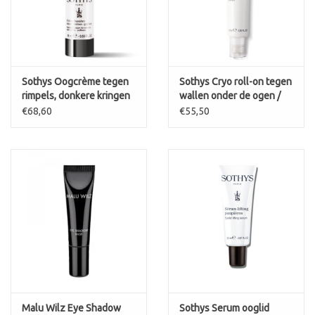
Sothys Oogcrème tegen
Sothys Cryo roll-on tegen
rimpels, donkere kringen
wallen onder de ogen /
en wallen Crème Lumiere,
Roll-on Cryo anti-poches
€68,60
€55,50
rides, cernes, poches
Sothys
Malu Wilz Eye Shadow
Sothys Serum ooglid