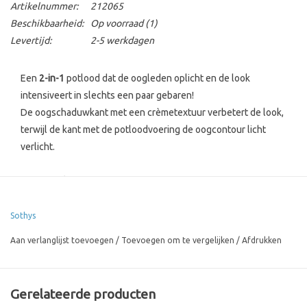
Artikelnummer:
212065
Beschikbaarheid:
Op voorraad
(1)
Levertijd:
2-5 werkdagen
Een
2-in-1
potlood dat de oogleden oplicht en de look
intensiveert in slechts een paar gebaren!
De oogschaduwkant met een crèmetextuur verbetert de look,
terwijl de kant met de potloodvoering de oogcontour licht
verlicht.
Het + product
:
98% ingrediënten van natuurlijke oorsprong
De zachte textuur maakt het aanbrengen gemakkelijk en de
Sothys
lijn is gemakkelijk mengbaar. Formules verrijkt met
Aan verlanglijst toevoegen
/
Toevoegen om te vergelijken
/
Afdrukken
ricinuszaadolie voor een romige, comfortabele textuur
Formules getest onder oogheelkundig toezicht /
Waterdicht
Gerelateerde producten