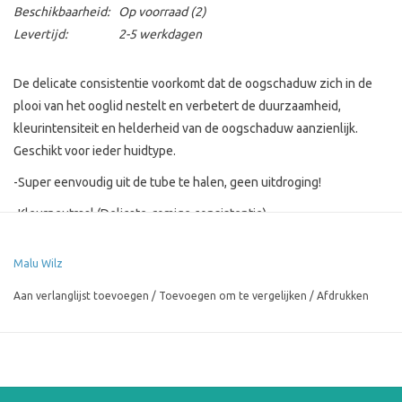
Beschikbaarheid:
Op voorraad
(2)
Levertijd:
2-5 werkdagen
De delicate consistentie voorkomt dat de oogschaduw zich in de
plooi van het ooglid nestelt en verbetert de duurzaamheid,
kleurintensiteit en helderheid van de oogschaduw aanzienlijk.
Geschikt voor ieder huidtype.
-Super eenvoudig uit de tube te halen, geen uitdroging!
-Kleurneutraal (Delicate, romige consistentie)
-Oogschaduw kan beter worden aangebracht en verdeeld
Malu Wilz
-Lange duurzaamheid
Aan verlanglijst toevoegen
/
Toevoegen om te vergelijken
/
Afdrukken
-Voorkomt dat oogschaduw zich vastzet in de plooi van het ooglid
-Oogschaduwpoeder hecht beter, kleine deeltjes kunnen niet
losraken, ideaal dus voor dragers van contactlenzen
-Abrikozenpitolie verzorgt de gevoelige huid rond de ogen en