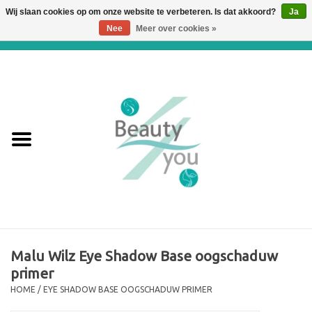
Wij slaan cookies op om onze website te verbeteren. Is dat akkoord?
Ja
Nee
Meer over cookies »
0 Artikelen - €0,00
Home
Huidverbetering en
Huidverjonging
WEBSHOP
€€€ Prijslijst €€€
Online boeken
Malu Wilz Eye Shadow Base oogschaduw
primer
Merken
HOME
/
EYE SHADOW BASE OOGSCHADUW PRIMER