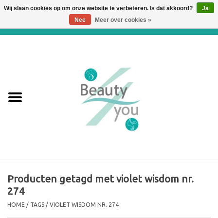
Wij slaan cookies op om onze website te verbeteren. Is dat akkoord?
Ja
Nee
Meer over cookies »
0 Artikelen - €0,00
Home
Huidverbetering en
Huidverjonging
WEBSHOP
€€€ Prijslijst €€€
Online boeken
Producten getagd met violet wisdom nr.
274
Merken
HOME
/
TAGS
/
VIOLET WISDOM NR. 274