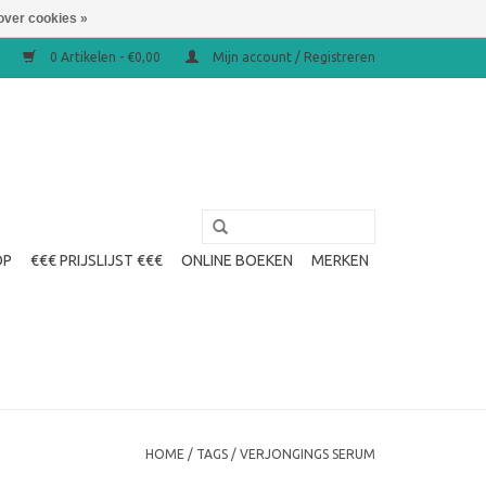
over cookies »
0 Artikelen - €0,00
Mijn account / Registreren
OP
€€€ PRIJSLIJST €€€
ONLINE BOEKEN
MERKEN
HOME
/
TAGS
/
VERJONGINGS SERUM