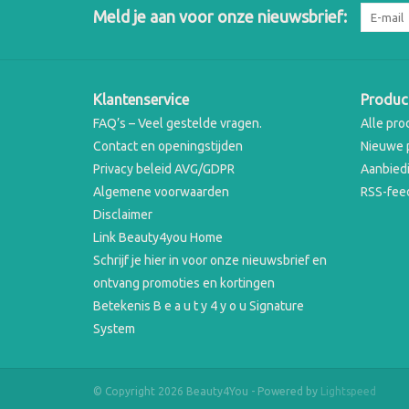
Meld je aan voor onze nieuwsbrief:
Klantenservice
Produc
FAQ’s – Veel gestelde vragen.
Alle pro
Contact en openingstijden
Nieuwe 
Privacy beleid AVG/GDPR
Aanbied
Algemene voorwaarden
RSS-fee
Disclaimer
Link Beauty4you Home
Schrijf je hier in voor onze nieuwsbrief en
ontvang promoties en kortingen
Betekenis B e a u t y 4 y o u Signature
System
© Copyright 2026 Beauty4You - Powered by
Lightspeed