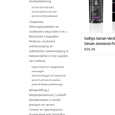
de huid veerkrachtig 
Huidverbetering
te verstevigen 
VOOR-EN NAZORG
gelaatstrekken zic
MICRONEEDLING EN
liften.
MICRODERMABRASIE
Voordelen:
Couperose,
Poriën minder zi
Teleangiëctastieën en
Dit serum met een g
roodheden weg halen d.m.v.
met stretch-
Electrische Coagulatie
Sothys Serum Vers
Pedicure, medische
Serum Jeunesse F
TOEVOEGEN AAN WI
voetverzorging en
Fermeté
€99,40
esthetische voetverzorging in
Hamont-Achel in het noorden
van Limburg
Ingroeiende en ingegroeide
teennagel
Schimmelnagels of schimmel
op de huid van de voeten
Wrat of likdoorn/eksteroog
Wimperlifting /
Wimperpermanent / Lashlift
Wenkbrauwen in model
brengen en verven
Contact en openingsuren
Huidanalyse met SmartSkin