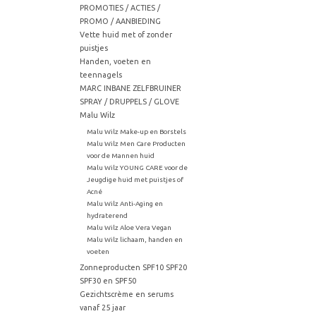
PROMOTIES / ACTIES /
PROMO / AANBIEDING
Vette huid met of zonder
puistjes
Handen, voeten en
teennagels
MARC INBANE ZELFBRUINER
SPRAY / DRUPPELS / GLOVE
Malu Wilz
Malu Wilz Make-up en Borstels
Malu Wilz Men Care Producten
voor de Mannen huid
Malu Wilz YOUNG CARE voor de
Jeugdige huid met puistjes of
Acné
Malu Wilz Anti-Aging en
hydraterend
Malu Wilz Aloe Vera Vegan
Malu Wilz lichaam, handen en
voeten
Zonneproducten SPF10 SPF20
SPF30 en SPF50
Gezichtscrème en serums
vanaf 25 jaar