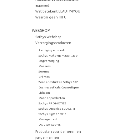
apparaat
Wat betekent BEAUTY4YOU
Waarom geen HIFU
WEBSHOP
Sothys Webshop
Verzorgingsproducten
Reiniging en scrub
Sothys Make-up Maquillage
Oogverzorging
Maskers
Serums
Crèmes
Zonneproducten Sothys SPF
Cosmeceuticals Cosmetique
Lichaam
Mannenproducten
Sothys PROMOTIES
Sothys Organics ECOCERT
Sothys Pigmentatie
Management
DX Glow Sothys
Producten voor de heren en
jonge mannen