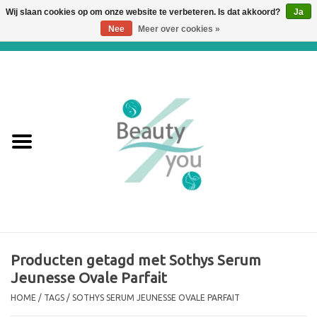
Wij slaan cookies op om onze website te verbeteren. Is dat akkoord?
Ja
Nee
Meer over cookies »
0 Artikelen - €0,00
Home
Huidverbetering en
Huidverjonging
WEBSHOP
€€€ Prijslijst €€€
Online boeken
Producten getagd met Sothys Serum
Jeunesse Ovale Parfait
Merken
HOME
/
TAGS
/
SOTHYS SERUM JEUNESSE OVALE PARFAIT