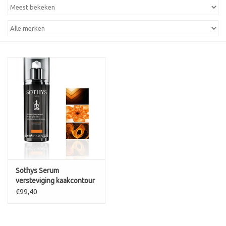
Sothys Serum
versteviging kaakcontour
Jeunesse Ovale Parfait
€99,40