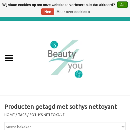
Wij slaan cookies op om onze website te verbeteren. Is dat akkoord?
Ja
Nee
Meer over cookies »
0 Artikelen - €0,00
Home
Huidverbetering en
Huidverjonging
WEBSHOP
€€€ Prijslijst €€€
Online boeken
Producten getagd met sothys nettoyant
HOME
/
TAGS
/
SOTHYS NETTOYANT
Merken