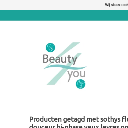
Wij slaan coo
Producten getagd met sothys fl
douceur bi-phase yeux levres o