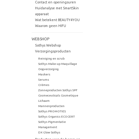
Contact en openingsuren
Huidanalyse met SmartSkin
apparaat
Wat betekent BEAUTY4YOU
Waarom geen HIFU
WEBSHOP
Sothys Webshop
Verzorgingsproducten
Reiniging en scrub
Sothys Make-up Maquillage
Oogverzorging
Maskers
Serums
Crèmes
Zonneproducten Sothys SPF
Cosmeceuticals Cosmetique
Lichaam
Mannenproducten
Sothys PROMOTIES
Sothys Organics ECOCERT
Sothys Pigmentatie
Management
DX Glow Sothys