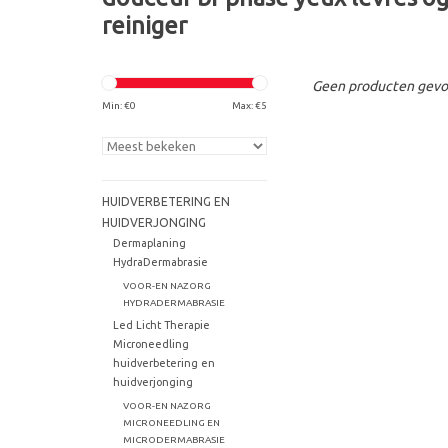
reiniger
Geen producten gevon
Min: €
0
Max: €
5
HUIDVERBETERING EN
HUIDVERJONGING
Dermaplaning
HydraDermabrasie
VOOR-EN NAZORG
HYDRADERMABRASIE
Led Licht Therapie
Microneedling
huidverbetering en
huidverjonging
VOOR-EN NAZORG
MICRONEEDLING EN
MICRODERMABRASIE