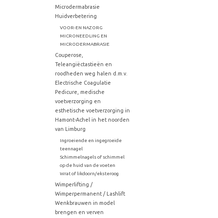
Microdermabrasie
Huidverbetering
VOOR-EN NAZORG
MICRONEEDLING EN
MICRODERMABRASIE
Couperose,
Teleangiëctastieën en
roodheden weg halen d.m.v.
Electrische Coagulatie
Pedicure, medische
voetverzorging en
esthetische voetverzorging in
Hamont-Achel in het noorden
van Limburg
Ingroeiende en ingegroeide
teennagel
Schimmelnagels of schimmel
op de huid van de voeten
Wrat of likdoorn/eksteroog
Wimperlifting /
Wimperpermanent / Lashlift
Wenkbrauwen in model
brengen en verven