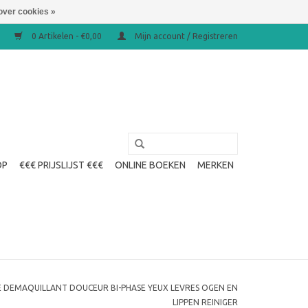
over cookies »
0 Artikelen - €0,00
Mijn account / Registreren
OP
€€€ PRIJSLIJST €€€
ONLINE BOEKEN
MERKEN
E DEMAQUILLANT DOUCEUR BI-PHASE YEUX LEVRES OGEN EN
LIPPEN REINIGER