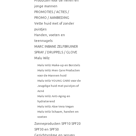
Producten voor de heren en
jonge mannen
PROMOTIES / ACTIES /
PROMO / AANBIEDING
Vette huid met of zonder
puistjes
Handen, voeten en
teennagels
MARC INBANE ZELFBRUINER
SPRAY / DRUPPELS / GLOVE
Malu Wilz
Malu Wilz Make-up en Borstels
Malu Wilz Men Care Producten
voor de Mannen huid
Malu Wilz YOUNG CARE voor de
Jeugdige huid met puistjes of
Acné
Malu Wilz Anti-Aging en
hydraterend
Malu Wilz Aloe Vera Vegan
Malu Wilz lichaam, handen en
voeten
Zonneproducten SPF10 SPF20
SPF30 en SPF50
Gezichtscrème en serums