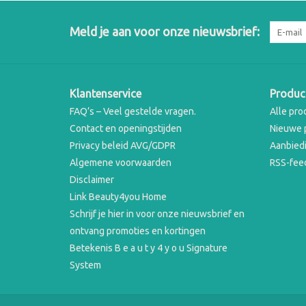
Meld je aan voor onze nieuwsbrief:
Klantenservice
Produc
FAQ’s – Veel gestelde vragen.
Alle pro
Contact en openingstijden
Nieuwe 
Privacy beleid AVG/GDPR
Aanbied
Algemene voorwaarden
RSS-fee
Disclaimer
Link Beauty4you Home
Schrijf je hier in voor onze nieuwsbrief en
ontvang promoties en kortingen
Betekenis B e a u t y 4 y o u Signature
System