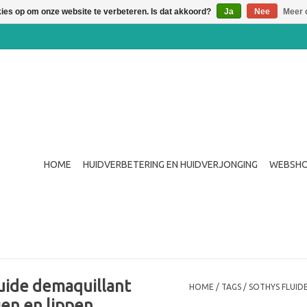
kies op om onze website te verbeteren. Is dat akkoord?
Ja
Nee
Meer 
HOME
HUIDVERBETERING EN HUIDVERJONGING
WEBSH
uide demaquillant
HOME
/
TAGS
/
SOTHYS FLUID
gen en lippen