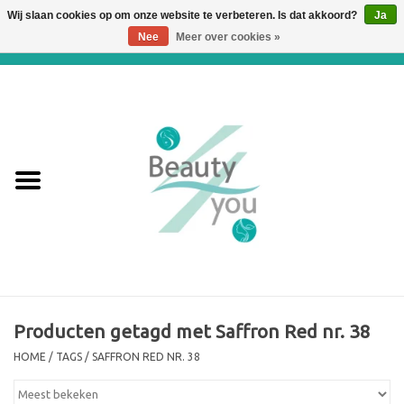
Wij slaan cookies op om onze website te verbeteren. Is dat akkoord?
Ja
Nee
Meer over cookies »
0 Artikelen - €0,00
Home
Huidverbetering en
Huidverjonging
WEBSHOP
€€€ Prijslijst €€€
Online boeken
Producten getagd met Saffron Red nr. 38
HOME
/
TAGS
/
SAFFRON RED NR. 38
Merken