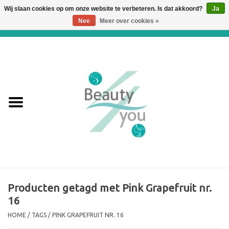
Wij slaan cookies op om onze website te verbeteren. Is dat akkoord?
Ja
Nee
Meer over cookies »
0 Artikelen - €0,00
Home
Huidverbetering en
Huidverjonging
WEBSHOP
€€€ Prijslijst €€€
Online boeken
Producten getagd met Pink Grapefruit nr.
16
Merken
HOME
/
TAGS
/
PINK GRAPEFRUIT NR. 16