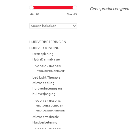
Geen producten gevon
Min: €
0
Max: €
5
HUIDVERBETERING EN
HUIDVERJONGING
Dermaplaning
HydraDermabrasie
VOOR-EN NAZORG
HYDRADERMABRASIE
Led Licht Therapie
Microneedling
huidverbetering en
huidverjonging
VOOR-EN NAZORG
MICRONEEDLING EN
MICRODERMABRASIE
Microdermabrasie
Huidverbetering