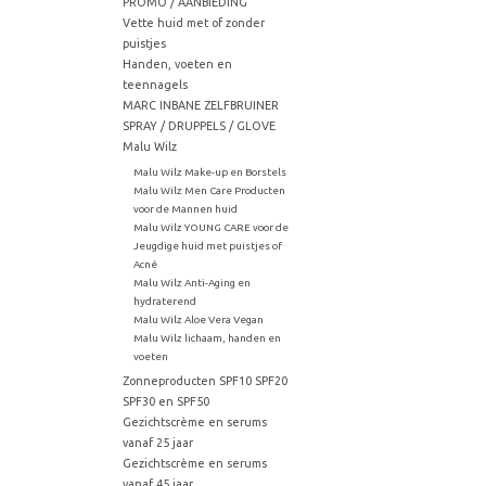
PROMO / AANBIEDING
Vette huid met of zonder
puistjes
Handen, voeten en
teennagels
MARC INBANE ZELFBRUINER
SPRAY / DRUPPELS / GLOVE
Malu Wilz
Malu Wilz Make-up en Borstels
Malu Wilz Men Care Producten
voor de Mannen huid
Malu Wilz YOUNG CARE voor de
Jeugdige huid met puistjes of
Acné
Malu Wilz Anti-Aging en
hydraterend
Malu Wilz Aloe Vera Vegan
Malu Wilz lichaam, handen en
voeten
Zonneproducten SPF10 SPF20
SPF30 en SPF50
Gezichtscrème en serums
vanaf 25 jaar
Gezichtscrème en serums
vanaf 45 jaar