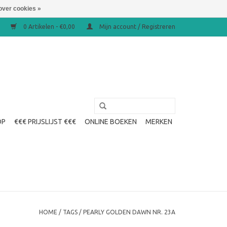
over cookies »
0 Artikelen - €0,00
Mijn account / Registreren
OP
€€€ PRIJSLIJST €€€
ONLINE BOEKEN
MERKEN
HOME
/
TAGS
/
PEARLY GOLDEN DAWN NR. 23A