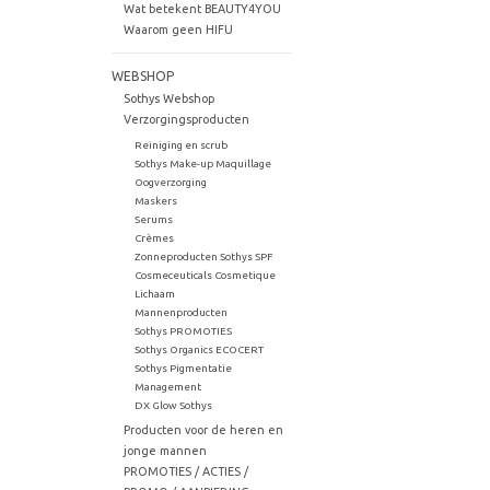
Wat betekent BEAUTY4YOU
Waarom geen HIFU
WEBSHOP
Sothys Webshop
Verzorgingsproducten
Reiniging en scrub
Sothys Make-up Maquillage
Oogverzorging
Maskers
Serums
Crèmes
Zonneproducten Sothys SPF
Cosmeceuticals Cosmetique
Lichaam
Mannenproducten
Sothys PROMOTIES
Sothys Organics ECOCERT
Sothys Pigmentatie
Management
DX Glow Sothys
Producten voor de heren en
jonge mannen
PROMOTIES / ACTIES /