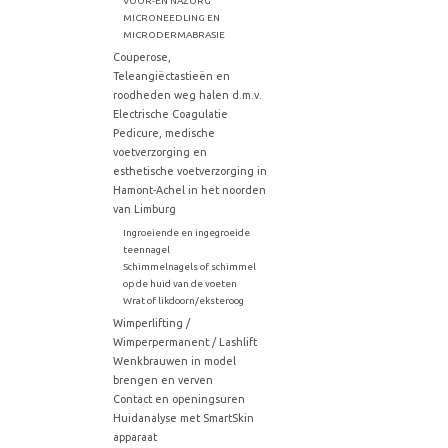
VOOR-EN NAZORG
MICRONEEDLING EN
MICRODERMABRASIE
Couperose,
Teleangiëctastieën en
roodheden weg halen d.m.v.
Electrische Coagulatie
Pedicure, medische
voetverzorging en
esthetische voetverzorging in
Hamont-Achel in het noorden
van Limburg
Ingroeiende en ingegroeide
teennagel
Schimmelnagels of schimmel
op de huid van de voeten
Wrat of likdoorn/eksteroog
Wimperlifting /
Wimperpermanent / Lashlift
Wenkbrauwen in model
brengen en verven
Contact en openingsuren
Huidanalyse met SmartSkin
apparaat