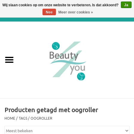
Wij slaan cookies op om onze website te verbeteren. Is dat akkoord?
Ja
Nee
Meer over cookies »
0 Artikelen - €0,00
Home
Huidverbetering en
Huidverjonging
WEBSHOP
€€€ Prijslijst €€€
Online boeken
Producten getagd met oogroller
HOME
/
TAGS
/
OOGROLLER
Merken