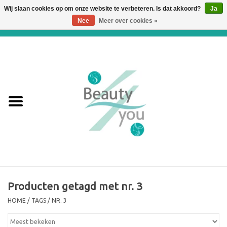
Wij slaan cookies op om onze website te verbeteren. Is dat akkoord?
Ja
Nee
Meer over cookies »
0 Artikelen - €0,00
Home
Huidverbetering en
Huidverjonging
WEBSHOP
€€€ Prijslijst €€€
Online boeken
Producten getagd met nr. 3
HOME
/
TAGS
/
NR. 3
Merken