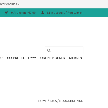
over cookies »
0 Artikelen - €0,00
Mijn account / Registreren
OP
€€€ PRIJSLIJST €€€
ONLINE BOEKEN
MERKEN
HOME
/
TAGS
/
NOUGATINE KIND