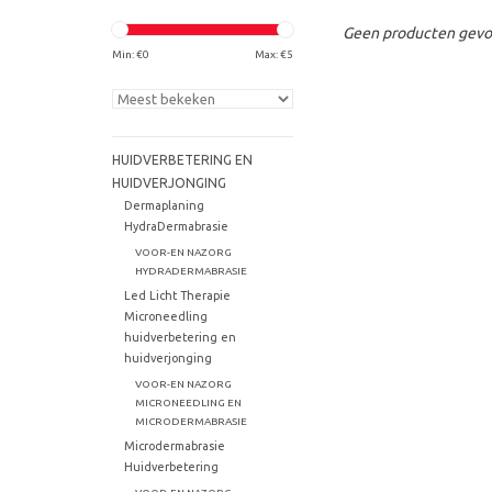
Geen producten gevon
Min: €
0
Max: €
5
HUIDVERBETERING EN
HUIDVERJONGING
Dermaplaning
HydraDermabrasie
VOOR-EN NAZORG
HYDRADERMABRASIE
Led Licht Therapie
Microneedling
huidverbetering en
huidverjonging
VOOR-EN NAZORG
MICRONEEDLING EN
MICRODERMABRASIE
Microdermabrasie
Huidverbetering