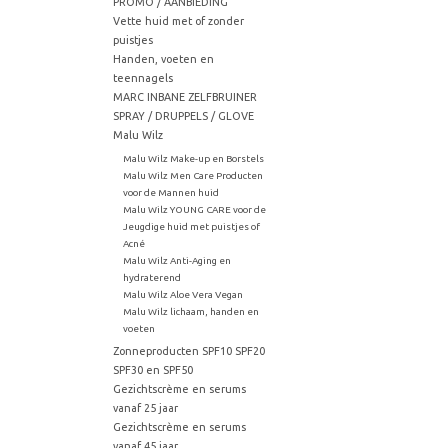
PROMO / AANBIEDING
Vette huid met of zonder
puistjes
Handen, voeten en
teennagels
MARC INBANE ZELFBRUINER
SPRAY / DRUPPELS / GLOVE
Malu Wilz
Malu Wilz Make-up en Borstels
Malu Wilz Men Care Producten
voor de Mannen huid
Malu Wilz YOUNG CARE voor de
Jeugdige huid met puistjes of
Acné
Malu Wilz Anti-Aging en
hydraterend
Malu Wilz Aloe Vera Vegan
Malu Wilz lichaam, handen en
voeten
Zonneproducten SPF10 SPF20
SPF30 en SPF50
Gezichtscrème en serums
vanaf 25 jaar
Gezichtscrème en serums
vanaf 45 jaar