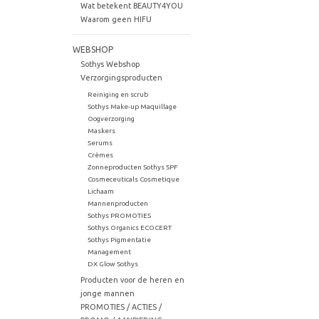
Wat betekent BEAUTY4YOU
Waarom geen HIFU
WEBSHOP
Sothys Webshop
Verzorgingsproducten
Reiniging en scrub
Sothys Make-up Maquillage
Oogverzorging
Maskers
Serums
Crèmes
Zonneproducten Sothys SPF
Cosmeceuticals Cosmetique
Lichaam
Mannenproducten
Sothys PROMOTIES
Sothys Organics ECOCERT
Sothys Pigmentatie
Management
DX Glow Sothys
Producten voor de heren en
jonge mannen
PROMOTIES / ACTIES /