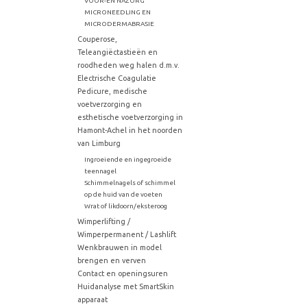
VOOR-EN NAZORG
MICRONEEDLING EN
MICRODERMABRASIE
Couperose,
Teleangiëctastieën en
roodheden weg halen d.m.v.
Electrische Coagulatie
Pedicure, medische
voetverzorging en
esthetische voetverzorging in
Hamont-Achel in het noorden
van Limburg
Ingroeiende en ingegroeide
teennagel
Schimmelnagels of schimmel
op de huid van de voeten
Wrat of likdoorn/eksteroog
Wimperlifting /
Wimperpermanent / Lashlift
Wenkbrauwen in model
brengen en verven
Contact en openingsuren
Huidanalyse met SmartSkin
apparaat