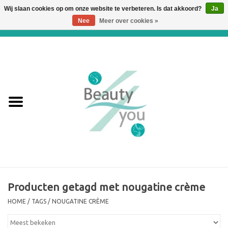
Wij slaan cookies op om onze website te verbeteren. Is dat akkoord?
Ja
Nee
Meer over cookies »
0 Artikelen - €0,00
Home
Huidverbetering en
Huidverjonging
WEBSHOP
€€€ Prijslijst €€€
Online boeken
Producten getagd met nougatine crème
HOME
/
TAGS
/
NOUGATINE CRÈME
Merken