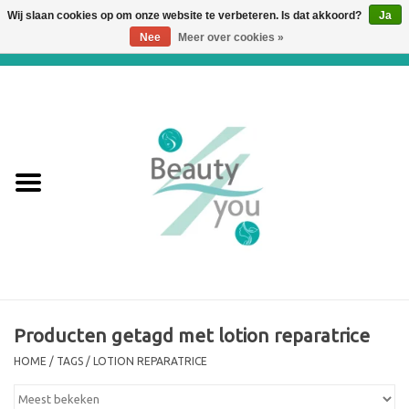
Wij slaan cookies op om onze website te verbeteren. Is dat akkoord?
Ja
Nee
Meer over cookies »
0 Artikelen - €0,00
Home
Huidverbetering en
Huidverjonging
WEBSHOP
€€€ Prijslijst €€€
Online boeken
Producten getagd met lotion reparatrice
HOME
/
TAGS
/
LOTION REPARATRICE
Merken