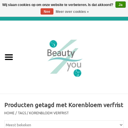
Wij slaan cookies op om onze website te verbeteren. Is dat akkoord?
Ja
Nee
Meer over cookies »
0 Artikelen - €0,00
Home
Huidverbetering en
Huidverjonging
WEBSHOP
€€€ Prijslijst €€€
Online boeken
Producten getagd met Korenbloem verfrist
HOME
/
TAGS
/
KORENBLOEM VERFRIST
Merken