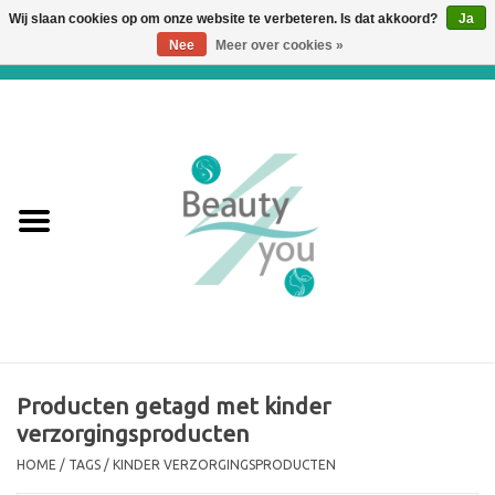
Wij slaan cookies op om onze website te verbeteren. Is dat akkoord?
Ja
Nee
Meer over cookies »
0 Artikelen - €0,00
Home
Huidverbetering en
Huidverjonging
WEBSHOP
€€€ Prijslijst €€€
Online boeken
Producten getagd met kinder
verzorgingsproducten
Merken
HOME
/
TAGS
/
KINDER VERZORGINGSPRODUCTEN