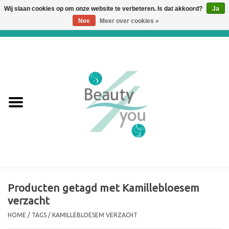
Wij slaan cookies op om onze website te verbeteren. Is dat akkoord?
Ja
Nee
Meer over cookies »
0 Artikelen - €0,00
Home
Huidverbetering en
Huidverjonging
WEBSHOP
€€€ Prijslijst €€€
Online boeken
Producten getagd met Kamillebloesem
verzacht
Merken
HOME
/
TAGS
/
KAMILLEBLOESEM VERZACHT