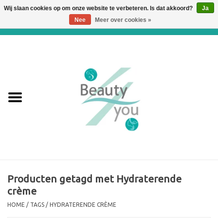
Wij slaan cookies op om onze website te verbeteren. Is dat akkoord?
Ja
Nee
Meer over cookies »
0 Artikelen - €0,00
Home
Huidverbetering en
Huidverjonging
WEBSHOP
€€€ Prijslijst €€€
Online boeken
Producten getagd met Hydraterende
crème
Merken
HOME
/
TAGS
/
HYDRATERENDE CRÈME