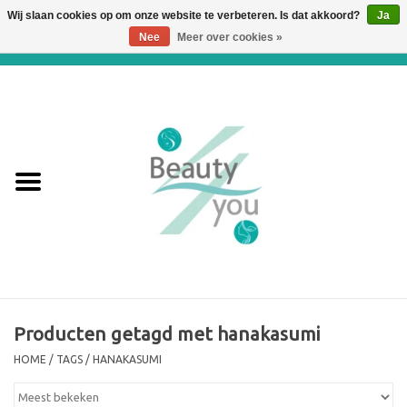
Wij slaan cookies op om onze website te verbeteren. Is dat akkoord?
Ja
Nee
Meer over cookies »
0 Artikelen - €0,00
Home
Huidverbetering en
Huidverjonging
WEBSHOP
€€€ Prijslijst €€€
Online boeken
Producten getagd met hanakasumi
HOME
/
TAGS
/
HANAKASUMI
Merken