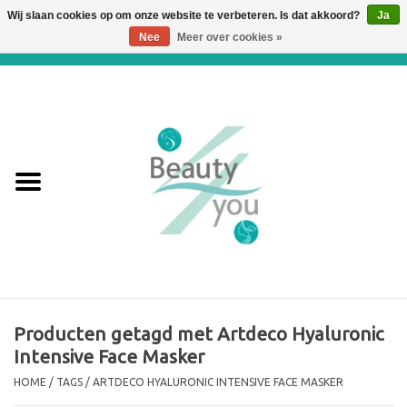
Wij slaan cookies op om onze website te verbeteren. Is dat akkoord?
Ja
Nee
Meer over cookies »
0 Artikelen - €0,00
Home
Huidverbetering en
Huidverjonging
WEBSHOP
€€€ Prijslijst €€€
Online boeken
Producten getagd met Artdeco Hyaluronic
Intensive Face Masker
Merken
HOME
/
TAGS
/
ARTDECO HYALURONIC INTENSIVE FACE MASKER