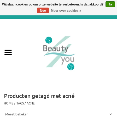
Wij slaan cookies op om onze website te verbeteren. Is dat akkoord?
Ja
Nee
Meer over cookies »
0 Artikelen - €0,00
Home
Huidverbetering en
Huidverjonging
WEBSHOP
€€€ Prijslijst €€€
Online boeken
Producten getagd met acné
HOME
/
TAGS
/
ACNÉ
Merken