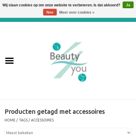
Wij slaan cookies op om onze website te verbeteren. Is dat akkoord?
Ja
Nee
Meer over cookies »
0 Artikelen - €0,00
Home
Huidverbetering en
Huidverjonging
WEBSHOP
€€€ Prijslijst €€€
Online boeken
Producten getagd met accessoires
HOME
/
TAGS
/
ACCESSOIRES
Merken