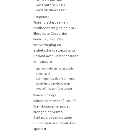
VOOR-EN NAZORG
MICRONEEDLING EN
MICRODERMABRASIE
Couperose,
Teleangiëctastieën en
roodheden weg halen d.m.v.
Electrische Coagulatie
Pedicure, medische
voetverzorging en
esthetische voetverzorging in
Hamont-Achel in het noorden
van Limburg
Ingroeiende en ingegroeide
teennagel
Schimmelnagels of schimmel
op de huid van de voeten
Wrat of likdoorn/eksteroog
Wimperlifting /
Wimperpermanent / Lashlift
Wenkbrauwen in model
brengen en verven
Contact en openingsuren
Huidanalyse met SmartSkin
apparaat