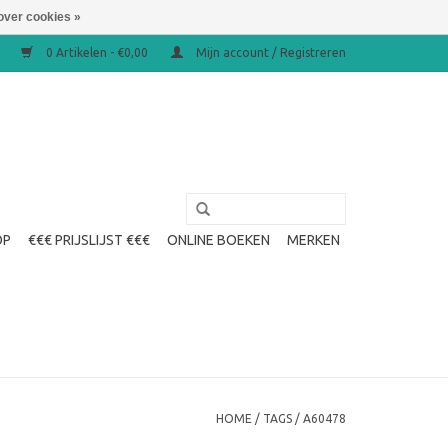
over cookies »
0 Artikelen - €0,00
Mijn account / Registreren
OP
€€€ PRIJSLIJST €€€
ONLINE BOEKEN
MERKEN
HOME
/
TAGS
/
A60478