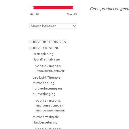
Geen producten gevon
Min: €
0
Max: €
5
HUIDVERBETERING EN
HUIDVERJONGING
Dermaplaning
HydraDermabrasie
VOOR-EN NAZORG
HYDRADERMABRASIE
Led Licht Therapie
Microneedling
huidverbetering en
huidverjonging
VOOR-EN NAZORG
MICRONEEDLING EN
MICRODERMABRASIE
Microdermabrasie
Huidverbetering