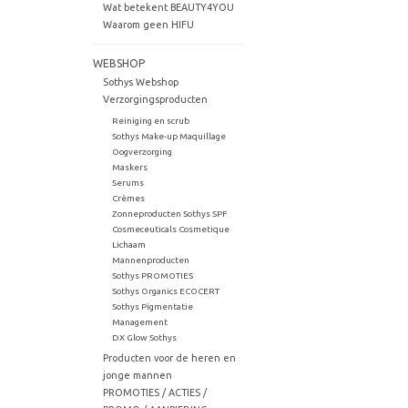
Wat betekent BEAUTY4YOU
Waarom geen HIFU
WEBSHOP
Sothys Webshop
Verzorgingsproducten
Reiniging en scrub
Sothys Make-up Maquillage
Oogverzorging
Maskers
Serums
Crèmes
Zonneproducten Sothys SPF
Cosmeceuticals Cosmetique
Lichaam
Mannenproducten
Sothys PROMOTIES
Sothys Organics ECOCERT
Sothys Pigmentatie
Management
DX Glow Sothys
Producten voor de heren en
jonge mannen
PROMOTIES / ACTIES /