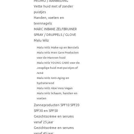
PROMO / AANBIEDING
Vette huid met of zonder
puistjes
Handen, voeten en
teennagels
MARC INBANE ZELFBRUINER
SPRAY / DRUPPELS / GLOVE
Malu Wilz
Malu Wilz Make-up en Borstels
Malu Wilz Men Care Producten
voor de Mannen huid
Malu Wilz YOUNG CARE voor de
Jeugdige huid met puistjes of
Acné
Malu Wilz Anti-Aging en
hydraterend
Malu Wilz Aloe Vera Vegan
Malu Wilz lichaam, handen en
voeten
Zonneproducten SPF10 SPF20
SPF30 en SPF50
Gezichtscrème en serums
vanaf 25 jaar
Gezichtscrème en serums
vanaf 45 jaar