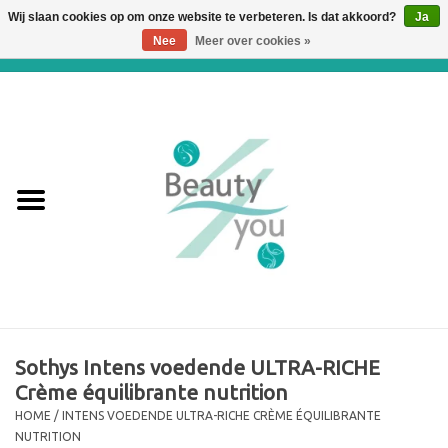
Wij slaan cookies op om onze website te verbeteren. Is dat akkoord?
Ja
Nee
Meer over cookies »
0 Artikelen - €0,00
Home
Huidverbetering en
Huidverjonging
WEBSHOP
€€€ Prijslijst €€€
Online boeken
Sothys Intens voedende ULTRA-RICHE
Crème équilibrante nutrition
Merken
HOME
/
INTENS VOEDENDE ULTRA-RICHE CRÈME ÉQUILIBRANTE
NUTRITION