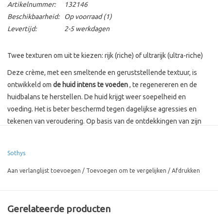
Artikelnummer:
132146
Beschikbaarheid:
Op voorraad
(1)
Levertijd:
2-5 werkdagen
Twee texturen om uit te kiezen: rijk (riche) of ultrarijk (ultra-riche)
Deze crème, met een smeltende en geruststellende textuur, is
ontwikkeld om
de huid intens te voeden
, te regenereren en de
huidbalans te herstellen. De huid krijgt weer soepelheid en
voeding. Het is beter beschermd tegen dagelijkse agressies en
tekenen van veroudering. Op basis van de ontdekkingen van zijn
geavanceerd onderzoek heeft Sothys een complex ontwikkeld op
basis van actieve ingrediënten
uit de natuur en
Sothys
biotechnologieën
die in staat zijn om de beschermende barrière te
herstellen, de huidmicrobiota te beschermen en de huid te
Aan verlanglijst toevoegen
/
Toevoegen om te vergelijken
/
Afdrukken
troosten.
VOORDELEN: De huid krijgt weer soepelheid en voeding. Het is
Gerelateerde producten
beter beschermd tegen dagelijkse agressies en tekenen van