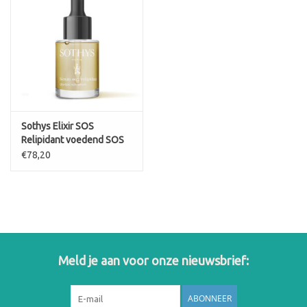
Sothys Elixir SOS
Relipidant voedend SOS
serum verzorgingsolie
€78,20
Meld je aan voor onze nieuwsbrief:
ABONNEER