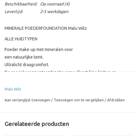
Beschikbaarheid:
Op voorraad
(4)
Levertijd:
2-5 werkdagen
MINERALE POEDERFOUNDATION Malu Wilz
ALLE HUIDTYPEN
Poeder make-up met mineralen voor
een natuurlijke teint.
Ultralicht draagcomfort.
De speciale pigmentcombinatie camoufleert fijne lijntjes en
vergrote poriën.
PUDER
Malu Wilz
LICHTE TOT MEDIUM DEKKING
Aan verlanglijst toevoegen
/
Toevoegen om te vergelijken
/
Afdrukken
NATUURLIJKE AFWERKING
Malu Wilz Just Minerals Powder Foundation Minerale poeder
Gerelateerde producten
make-up voor de gevoelige huid De lichte poederproducten geven
de huid een egale, natuurlijk ogende teint. De poederachtige