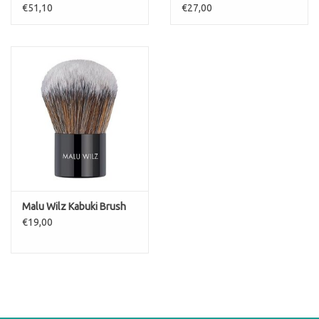
protectrice jeunese spf50
gezicht SPF50 Sun
€51,10
€27,00
Protect Face
Malu Wilz Kabuki Brush
€19,00