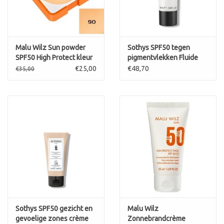
METHYLPARABEN, PROPYLPARABEN, TALC, LYSINE, MAGNESIUM
CHLORIDE, POTASSIUM CHLORIDE, SODIUM CHLORIDE, ZINC
CHLORIDE, POTASSIUM SORBATE, [+/- (MAY CONTAIN) CI 77163
(BISMUTH OXYCHLORIDE), CI 77491 (IRON OXIDES), CI 77492 (IRON
Malu Wilz Sun powder
Sothys SPF50 tegen
OXIDES), CI 77499 (IRON OXIDES), CI 77891 (TITANIUM DIOXIDE)]
SPF50 High Protect kleur
pigmentvlekken Fluide
90
Protecteur Jeunesse
€25,00
€48,70
€35,00
inhoud: 15 gram
SPF50
Sothys SPF50 gezicht en
Malu Wilz
gevoelige zones crème
Zonnebrandcrème