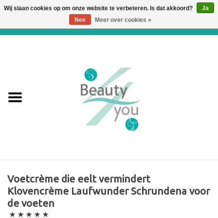
Wij slaan cookies op om onze website te verbeteren. Is dat akkoord?
Ja
Nee
Meer over cookies »
0 Artikelen - €0,00
Home
Huidverbetering en
Huidverjonging
WEBSHOP
€€€ Prijslijst €€€
Online boeken
Voetcrème die eelt vermindert
Klovencrème Laufwunder Schrundena voor
Merken
de voeten