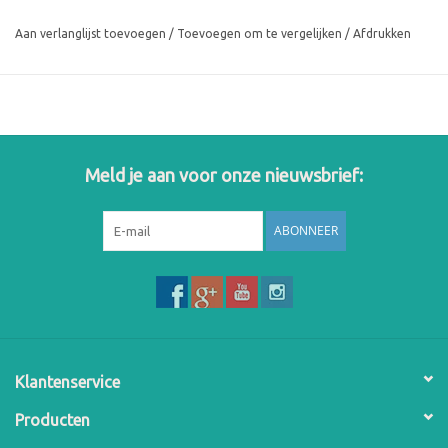
nodig is.
Inhoud: 75 ml
Aan verlanglijst toevoegen
/
Toevoegen om te vergelijken
/
Afdrukken
Ingrediënten inci Laufwunder Schrundena voor de voeten zie
afbeelding
Meld je aan voor onze nieuwsbrief:
ABONNEER
Klantenservice
Producten