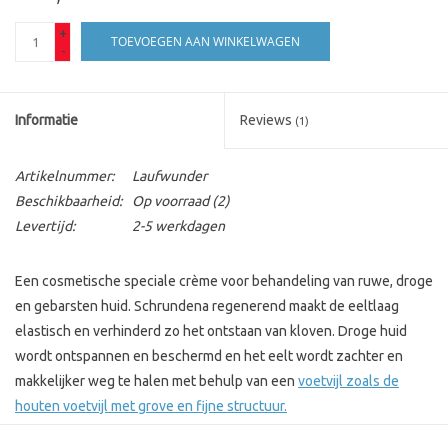
+
TOEVOEGEN AAN WINKELWAGEN
-
Informatie
Reviews
(1)
Artikelnummer:
Laufwunder
Beschikbaarheid:
Op voorraad
(2)
Levertijd:
2-5 werkdagen
Een cosmetische speciale crème voor behandeling van ruwe, droge
en gebarsten huid. Schrundena regenerend maakt de eeltlaag
elastisch en verhinderd zo het ontstaan van kloven. Droge huid
wordt ontspannen en beschermd en het eelt wordt zachter en
makkelijker weg te halen met behulp van een
voetvijl zoals de
houten voetvijl met grove en fijne structuur.
Gebruik 2x per dag bij ernstige kloven, daarna naar gelang het