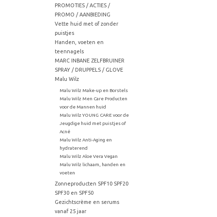
PROMOTIES / ACTIES /
PROMO / AANBIEDING
Vette huid met of zonder
puistjes
Handen, voeten en
teennagels
MARC INBANE ZELFBRUINER
SPRAY / DRUPPELS / GLOVE
Malu Wilz
Malu Wilz Make-up en Borstels
Malu Wilz Men Care Producten
voor de Mannen huid
Malu Wilz YOUNG CARE voor de
Jeugdige huid met puistjes of
Acné
Malu Wilz Anti-Aging en
hydraterend
Malu Wilz Aloe Vera Vegan
Malu Wilz lichaam, handen en
voeten
Zonneproducten SPF10 SPF20
SPF30 en SPF50
Gezichtscrème en serums
vanaf 25 jaar