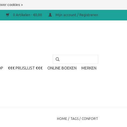
over cookies »
0 Artikelen - €0,00
Mijn account / Registreren
OP
€€€ PRIJSLIJST €€€
ONLINE BOEKEN
MERKEN
HOME
/
TAGS
/
CONFORT