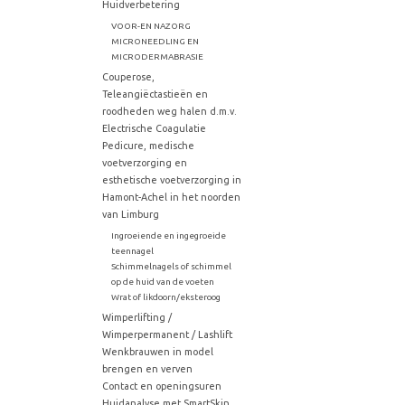
Huidverbetering
VOOR-EN NAZORG
MICRONEEDLING EN
MICRODERMABRASIE
Couperose,
Teleangiëctastieën en
roodheden weg halen d.m.v.
Electrische Coagulatie
Pedicure, medische
voetverzorging en
esthetische voetverzorging in
Hamont-Achel in het noorden
van Limburg
Ingroeiende en ingegroeide
teennagel
Schimmelnagels of schimmel
op de huid van de voeten
Wrat of likdoorn/eksteroog
Wimperlifting /
Wimperpermanent / Lashlift
Wenkbrauwen in model
brengen en verven
Contact en openingsuren
Huidanalyse met SmartSkin