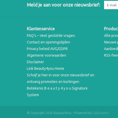
Meld je aan voor onze nieuwsbrief:
Klantenservice
Produc
FAQ’s – Veel gestelde vragen.
Alle pro
Contact en openingstijden
Nieuwe 
Privacy beleid AVG/GDPR
Aanbied
Algemene voorwaarden
RSS-fee
Disclaimer
Link Beauty4you Home
Schrijf je hier in voor onze nieuwsbrief en
ontvang promoties en kortingen
Betekenis B e a u t y 4 y o u Signature
System
© Copyright 2026 Beauty4You - Powered by
Lightspeed