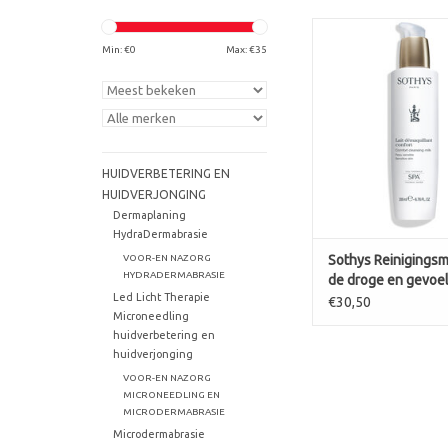
Min: €
0
Max: €
35
Romige hypoallergen
Thermaal water Spa™
dagelijks te onsc
Gebruik: Over het ge
hals verdelen m
vingertoppen en ve
inwerken in kleine ci
HUIDVERBETERING EN
bewegingen. Het ov
HUIDVERJONGING
product verwijdere
Dermaplaning
HydraDermabrasie
TOEVOEGEN AAN WI
VOOR-EN NAZORG
Sothys Reinigingsm
HYDRADERMABRASIE
de droge en gevoel
Led Licht Therapie
Lait démaquillant C
€30,50
Microneedling
SPA
huidverbetering en
huidverjonging
VOOR-EN NAZORG
MICRONEEDLING EN
MICRODERMABRASIE
Microdermabrasie