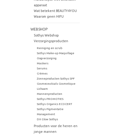
apparaat
Wat betekent BEAUTY4YOU
Waarom geen HIFU
WEBSHOP
Sothys Webshop
Verzorgingsproducten
Reiniging en scrub
Sothys Make-up Maquillage
Oogverzorging
Maskers
Serums
Crèmes
Zonneproducten Sothys SPF
Cosmeceuticals Cosmetique
Lichaam
Mannenproducten
Sothys PROMOTIES
Sothys Organics ECOCERT
Sothys Pigmentatie
Management
DX Glow Sothys
Producten voor de heren en
jonge mannen