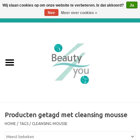
Wij slaan cookies op om onze website te verbeteren. Is dat akkoord?
Ja
Nee
Meer over cookies »
0 Artikelen - €0,00
Home
Huidverbetering en
Huidverjonging
WEBSHOP
€€€ Prijslijst €€€
Online boeken
Producten getagd met cleansing mousse
HOME
/
TAGS
/
CLEANSING MOUSSE
Merken