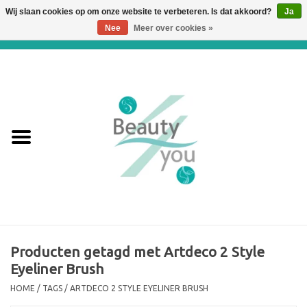
Wij slaan cookies op om onze website te verbeteren. Is dat akkoord?
Ja
Nee
Meer over cookies »
0 Artikelen - €0,00
Home
Huidverbetering en
Huidverjonging
WEBSHOP
€€€ Prijslijst €€€
Online boeken
Producten getagd met Artdeco 2 Style
Eyeliner Brush
Merken
HOME
/
TAGS
/
ARTDECO 2 STYLE EYELINER BRUSH